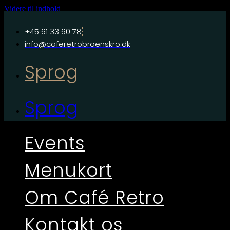
Videre til indhold
+45 61 33 60 78
info@caferetrobroenskro.dk
Sprog
Sprog
Events
Menukort
Om Café Retro
Kontakt os