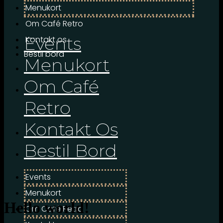
Menukort
Om Café Retro
Events
Kontakt os
Bestil bord
Menukort
Om Café
Retro
Kontakt Os
Bestil Bord
Events
Menukort
Hello world!
Om Café Retro