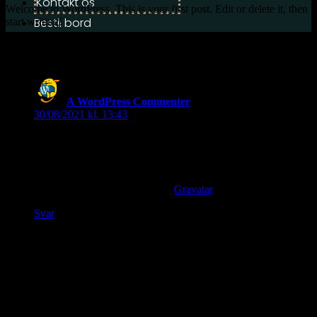
Kontakt os
Welcome to WordPress. This is your first post. Edit or delete it, then
Bestil bord
start writing!
En reaktion
A WordPress Commenter
siger:
30/08/2021 kl. 13:43
Hi, this is a comment.
To get started with moderating, editing, and deleting
comments, please visit the Comments scr_1451514_een in the
dashboard.
Commenter avatars come from
Gravatar
.
Svar
Skriv et svar
Din e-mailadresse vil ikke blive publiceret.
Krævede felter er
markeret med
*
Kommentar
*