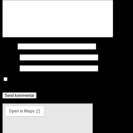
Navn
*
E-mail
*
Websted
Gem mit navn, mail og websted i denne browser til næste gang
jeg kommenterer.